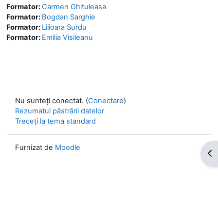
Formator:
Carmen Ghituleasa
Formator:
Bogdan Sarghie
Formator:
Lilioara Surdu
Formator:
Emilia Visileanu
Nu sunteți conectat. (
Conectare
)
Rezumatul păstrării datelor
Treceți la tema standard
Furnizat de
Moodle
Des