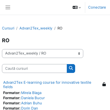
Sari la conţinutul principal
Conectare
Panou lateral
Cursuri
Advan2Tex_weekly
RO
RO
Categorii curs
Caută cursuri
Caută cursuri
Advan2Tex E-learning course for innovative textile
fields
Formator:
Mirela Blaga
Formator:
Daniela Bucur
Formator:
Adrian Buhu
Formator:
Dorin Dan