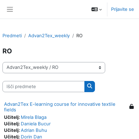
Preskoči na glavno vsebino
Prijavite se
Stransko polje
Predmeti
Advan2Tex_weekly
RO
RO
Kategorije predmetov
Išči predmete
Išči predmete
Advan2Tex E-learning course for innovative textile
fields
Učitelj:
Mirela Blaga
Učitelj:
Daniela Bucur
Učitelj:
Adrian Buhu
Učitelj:
Dorin Dan