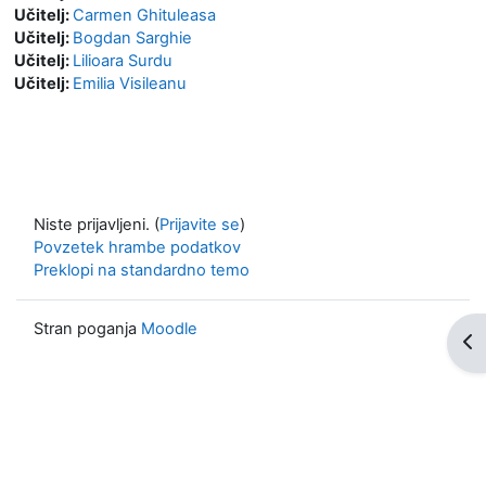
Učitelj:
Carmen Ghituleasa
Učitelj:
Bogdan Sarghie
Učitelj:
Lilioara Surdu
Učitelj:
Emilia Visileanu
Niste prijavljeni. (
Prijavite se
)
Povzetek hrambe podatkov
Preklopi na standardno temo
Stran poganja
Moodle
Odp