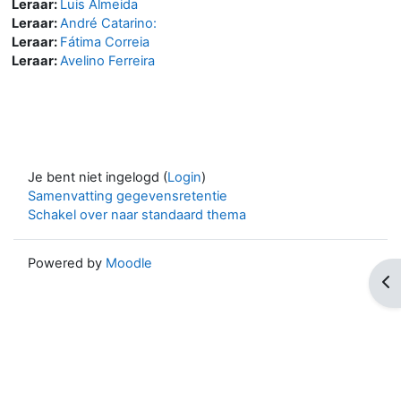
Leraar:
Luis Almeida
Leraar:
André Catarino:
Leraar:
Fátima Correia
Leraar:
Avelino Ferreira
Je bent niet ingelogd (
Login
)
Samenvatting gegevensretentie
Schakel over naar standaard thema
Powered by
Moodle
Op