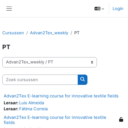
Ga naar hoofdinhoud
Login
Zijpaneel
Cursussen
Advan2Tex_weekly
PT
PT
Cursuscategorieën
Zoek cursussen
Zoek cursussen
Advan2Tex E-learning course for innovative textile fields
Leraar:
Luis Almeida
Leraar:
Fátima Correia
Advan2Tex E-learning course for innovative textile
fields