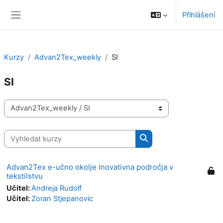
Přejít k hlavnímu obsahu
Přihlášení
Boční panel
Kurzy
Advan2Tex_weekly
SI
SI
Kategorie kurzů
Vyhledat kurzy
Vyhledat kurzy
Advan2Tex e-učno okolje Inovativna področja v
tekstilstvu
Učitel:
Andreja Rudolf
Učitel:
Zoran Stjepanovic