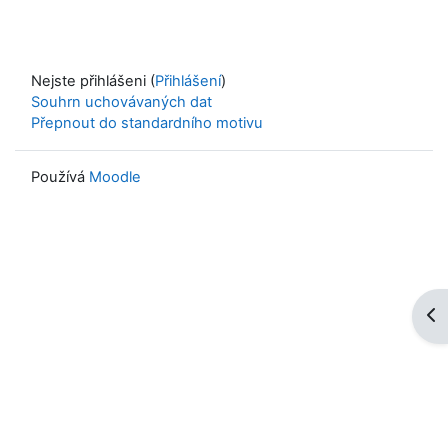
Nejste přihlášeni (
Přihlášení
)
Souhrn uchovávaných dat
Přepnout do standardního motivu
Používá
Moodle
Ote