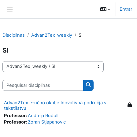
Ir para o conteúdo principal
Entrar
Painel lateral
Disciplinas
Advan2Tex_weekly
SI
SI
Categorias de disciplinas
Pesquisar disciplinas
Pesquisar disciplinas
Advan2Tex e-učno okolje Inovativna področja v
tekstilstvu
Professor:
Andreja Rudolf
Professor:
Zoran Stjepanovic