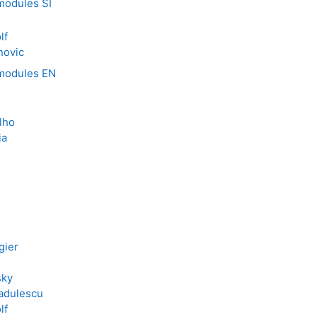
modules SI
lf
novic
 modules EN
lho
ia
s
gier
sky
adulescu
lf