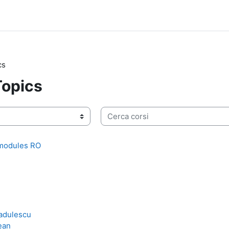
cs
opics
Cerca corsi
 modules RO
adulescu
ean