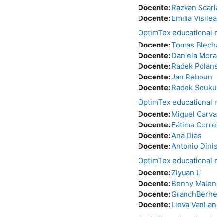
Docente:
Razvan Scarl
Docente:
Emilia Visile
OptimTex educational
Docente:
Tomas Blech
Docente:
Daniela Mor
Docente:
Radek Polan
Docente:
Jan Reboun
Docente:
Radek Souku
OptimTex educational
Docente:
Miguel Carva
Docente:
Fátima Corre
Docente:
Ana Dias
Docente:
Antonio Dini
OptimTex educational
Docente:
Ziyuan Li
Docente:
Benny Malen
Docente:
GranchBerhe
Docente:
Lieva VanLa