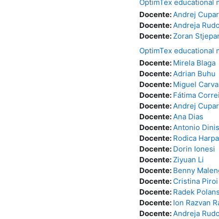
OptimTex educational 
Docente:
Andrej Cupar
Docente:
Andreja Rudo
Docente:
Zoran Stjepa
OptimTex educational
Docente:
Mirela Blaga
Docente:
Adrian Buhu
Docente:
Miguel Carva
Docente:
Fátima Corre
Docente:
Andrej Cupar
Docente:
Ana Dias
Docente:
Antonio Dini
Docente:
Rodica Harpa
Docente:
Dorin Ionesi
Docente:
Ziyuan Li
Docente:
Benny Malen
Docente:
Cristina Piroi
Docente:
Radek Polan
Docente:
Ion Razvan R
Docente:
Andreja Rudo