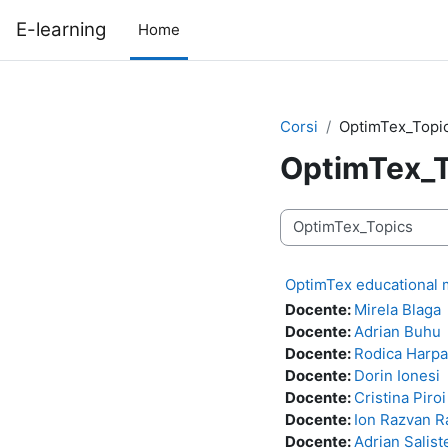
Vai al contenuto principale
E-learning
Home
Corsi
OptimTex_Topi
OptimTex_T
Categorie di corso
OptimTex educational
Docente:
Mirela Blaga
Docente:
Adrian Buhu
Docente:
Rodica Harpa
Docente:
Dorin Ionesi
Docente:
Cristina Piroi
Docente:
Ion Razvan R
Docente:
Adrian Salist