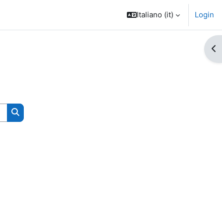
Italiano ‎(it)‎
Login
Apr
Cerca corsi