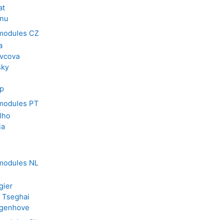
at
anu
 modules CZ
a
avcova
sky
p
 modules PT
lho
ia
s
 modules NL
gier
 Tseghai
ngenhove