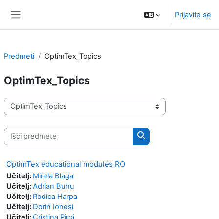
Preskoči na glavno vsebino
Prijavite se
Stransko polje
Predmeti
OptimTex_Topics
OptimTex_Topics
Kategorije predmetov
Išči predmete
Išči predmete
OptimTex educational modules RO
Učitelj:
Mirela Blaga
Učitelj:
Adrian Buhu
Učitelj:
Rodica Harpa
Učitelj:
Dorin Ionesi
Učitelj:
Cristina Piroi