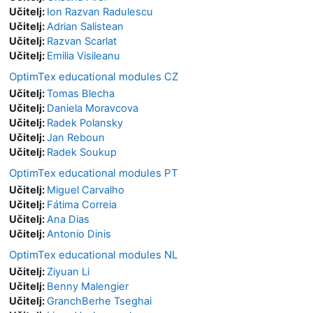
Učitelj:
Ion Razvan Radulescu
Učitelj:
Adrian Salistean
Učitelj:
Razvan Scarlat
Učitelj:
Emilia Visileanu
OptimTex educational modules CZ
Učitelj:
Tomas Blecha
Učitelj:
Daniela Moravcova
Učitelj:
Radek Polansky
Učitelj:
Jan Reboun
Učitelj:
Radek Soukup
OptimTex educational modules PT
Učitelj:
Miguel Carvalho
Učitelj:
Fátima Correia
Učitelj:
Ana Dias
Učitelj:
Antonio Dinis
OptimTex educational modules NL
Učitelj:
Ziyuan Li
Učitelj:
Benny Malengier
Učitelj:
GranchBerhe Tseghai