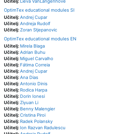
Učitelj:
Lieva VanLangenhove
OptimTex educational modules SI
Učitelj:
Andrej Cupar
Učitelj:
Andreja Rudolf
Učitelj:
Zoran Stjepanovic
OptimTex educational modules EN
Učitelj:
Mirela Blaga
Učitelj:
Adrian Buhu
Učitelj:
Miguel Carvalho
Učitelj:
Fátima Correia
Učitelj:
Andrej Cupar
Učitelj:
Ana Dias
Učitelj:
Antonio Dinis
Učitelj:
Rodica Harpa
Učitelj:
Dorin Ionesi
Učitelj:
Ziyuan Li
Učitelj:
Benny Malengier
Učitelj:
Cristina Piroi
Učitelj:
Radek Polansky
Učitelj:
Ion Razvan Radulescu
Učitelj:
Andreja Rudolf