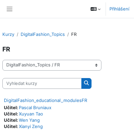
Přejít k hlavnímu obsahu
Přihlášení
Boční panel
Kurzy
DigitalFashion_Topics
FR
FR
Kategorie kurzů
Vyhledat kurzy
Vyhledat kurzy
DigitalFashion_educational_modulesFR
Učitel:
Pascal Bruniaux
Učitel:
Xuyuan Tao
Učitel:
Wen Yang
Učitel:
Xianyi Zeng