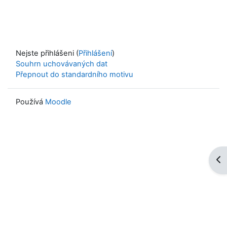
Nejste přihlášeni (
Přihlášení
)
Souhrn uchovávaných dat
Přepnout do standardního motivu
Používá
Moodle
Ote