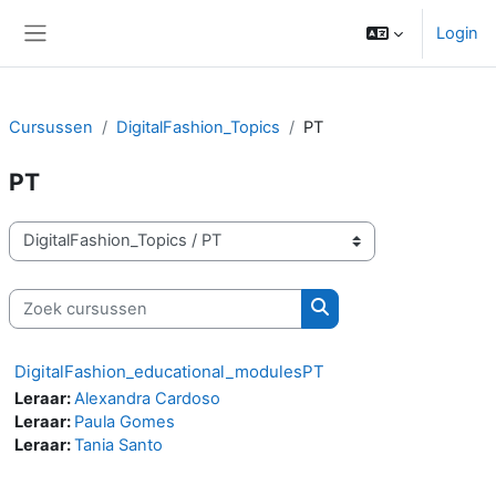
Ga naar hoofdinhoud
Login
Zijpaneel
Cursussen
DigitalFashion_Topics
PT
PT
Cursuscategorieën
Zoek cursussen
Zoek cursussen
DigitalFashion_educational_modulesPT
Leraar:
Alexandra Cardoso
Leraar:
Paula Gomes
Leraar:
Tania Santo