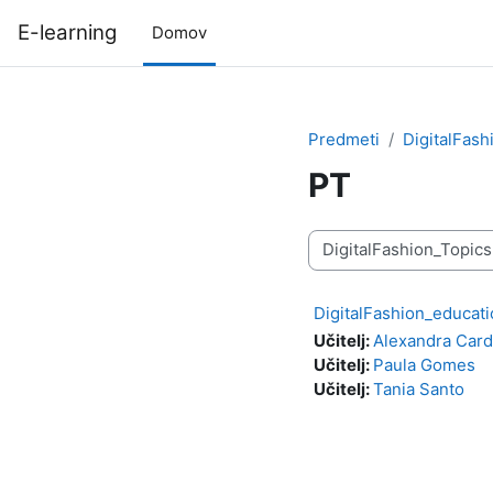
Preskoči na glavno vsebino
E-learning
Domov
Predmeti
DigitalFash
PT
Kategorije predmetov
DigitalFashion_educa
Učitelj:
Alexandra Car
Učitelj:
Paula Gomes
Učitelj:
Tania Santo