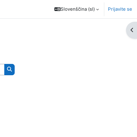
Slovenščina ‎(sl)‎
Prijavite se
Odp
Išči predmete