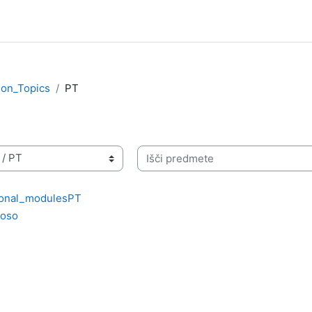
ion_Topics
PT
Išči predmete
tional_modulesPT
doso