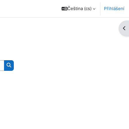
Čeština ‎(cs)‎
Přihlášení
Ote
Vyhledat kurzy