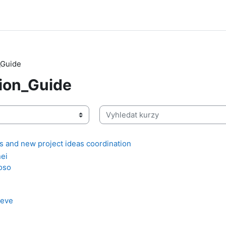
_Guide
hion_Guide
Vyhledat kurzy
es and new project ideas coordination
ei
oso
aeve