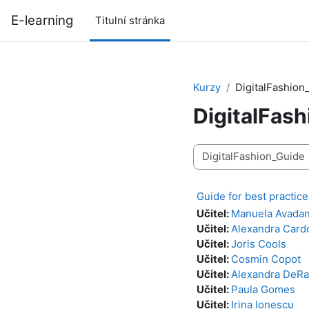
Přejít k hlavnímu obsahu
E-learning
Titulní stránka
Kurzy
DigitalFashion
DigitalFas
Kategorie kurzů
Guide for best practic
Učitel:
Manuela Avadan
Učitel:
Alexandra Card
Učitel:
Joris Cools
Učitel:
Cosmin Copot
Učitel:
Alexandra DeR
Učitel:
Paula Gomes
Učitel:
Irina Ionescu